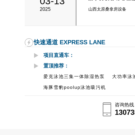
03-13
2025
山西太原桑拿房设备
快速通道 EXPRESS LANE
项目直通车：
置顶推荐：
爱克泳池三集一体除湿热泵
大功率泳
海豚雪豹poolup泳池吸污机
咨询热线
13073
13073