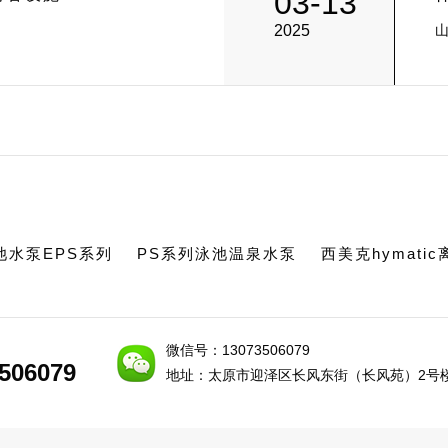
03-13
2025
池水泵EPS系列
PS系列泳池温泉水泵
西美克hymati
微信号：13073506079
506079
506079
地址：太原市迎泽区长风东街（长风苑）2号楼1