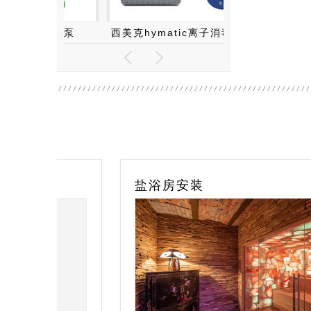
温泉水泵
西美克hymatic离子消毒系统
八合一泳池
盐浴房安装