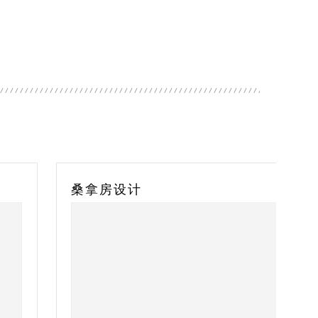
埋式泳池灯
TYLO帝梦桑拿设备
爱克空
桑拿房设计
泳