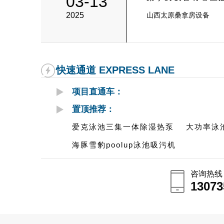
03-13
2025
山西太原桑拿房设备
快速通道 EXPRESS LANE
项目直通车：
置顶推荐：
爱克泳池三集一体除湿热泵
大功率泳
海豚雪豹poolup泳池吸污机
咨询热线
13073
13073