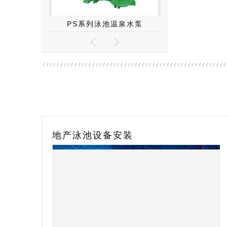
系列泳池温泉水泵
西美克hymatic离子消毒系统
八
盐浴房安装