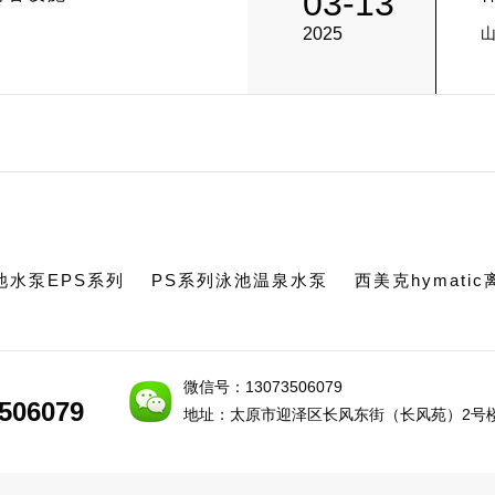
03-13
2025
池水泵EPS系列
PS系列泳池温泉水泵
西美克hymati
微信号：13073506079
506079
506079
地址：太原市迎泽区长风东街（长风苑）2号楼1