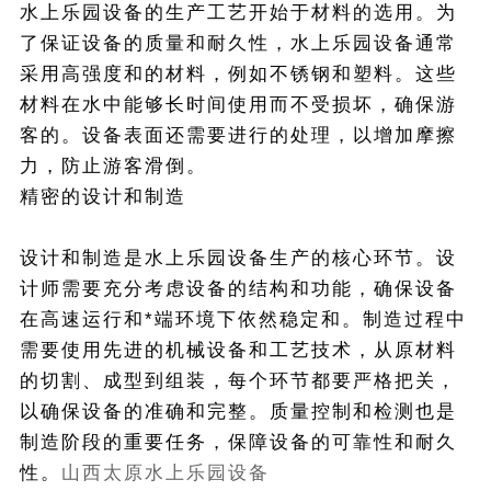
水上乐园设备的生产工艺开始于材料的选用。为
了保证设备的质量和耐久性，水上乐园设备通常
采用高强度和的材料，例如不锈钢和塑料。这些
材料在水中能够长时间使用而不受损坏，确保游
客的。设备表面还需要进行的处理，以增加摩擦
力，防止游客滑倒。
精密的设计和制造
设计和制造是水上乐园设备生产的核心环节。设
计师需要充分考虑设备的结构和功能，确保设备
在高速运行和*端环境下依然稳定和。制造过程中
需要使用先进的机械设备和工艺技术，从原材料
的切割、成型到组装，每个环节都要严格把关，
以确保设备的准确和完整。质量控制和检测也是
制造阶段的重要任务，保障设备的可靠性和耐久
性。
山西太原水上乐园设备