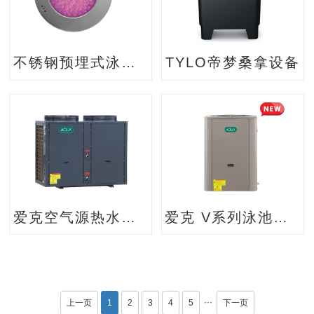
不锈钢预埋式泳池灯
TYLO帝梦桑拿设备
爱克空气源热水热泵
爱克 V系列泳池恒温热泵
···
上一页
1
2
3
4
5
下一页